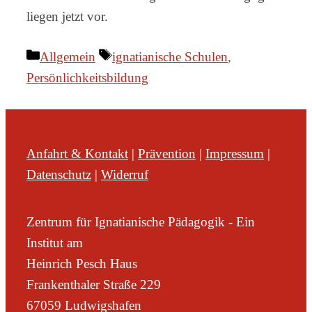
liegen jetzt vor.
Kategorien
Schlagwörter
Allgemein
ignatianische Schulen
,
Persönlichkeitsbildung
Anfahrt & Kontakt
|
Prävention
|
Impressum
|
Datenschutz
|
Widerruf
Zentrum für Ignatianische Pädagogik - Ein
Institut am
Heinrich Pesch Haus
Frankenthaler Straße 229
67059 Ludwigshafen