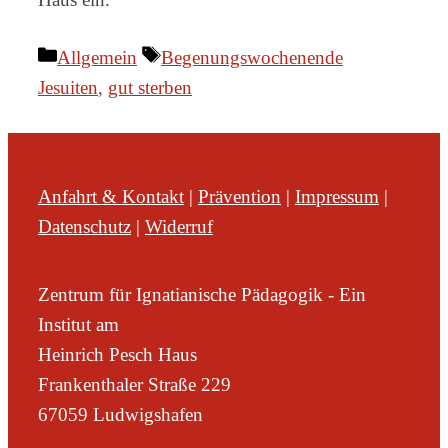
Kategorien
Schlagwörter
Allgemein
Begenungswochenende
Jesuiten
,
gut sterben
Anfahrt & Kontakt
|
Prävention
|
Impressum
|
Datenschutz
|
Widerruf
Zentrum für Ignatianische Pädagogik - Ein
Institut am
Heinrich Pesch Haus
Frankenthaler Straße 229
67059 Ludwigshafen