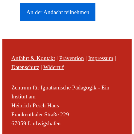
An der Andacht teilnehmen
Anfahrt & Kontakt
|
Prävention
|
Impressum
|
Datenschutz
|
Widerruf
Zentrum für Ignatianische Pädagogik - Ein
Institut am
Heinrich Pesch Haus
Frankenthaler Straße 229
67059 Ludwigshafen